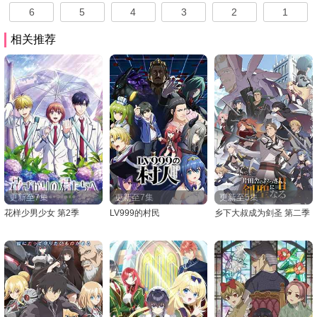
6
5
4
3
2
1
相关推荐
更新至7集
更新至7集
更新至5集
花样少男少女 第2季
LV999的村民
乡下大叔成为剑圣 第二季