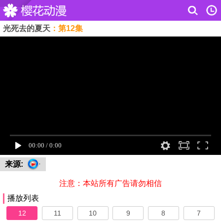
光死去的夏天
：第12集
来源:
注意：本站所有广告请勿相信
播放列表
12
11
10
9
8
7