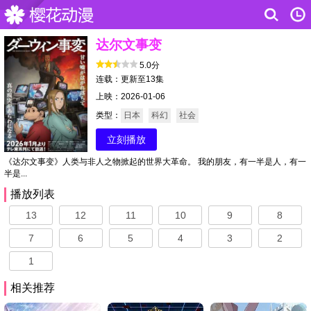
达尔文事变
5.0分
连载：更新至13集
上映：2026-01-06
类型：
日本
科幻
社会
立刻播放
《达尔文事变》人类与非人之物掀起的世界大革命。 我的朋友，有一半是人，有一
半是...
播放列表
13
12
11
10
9
8
7
6
5
4
3
2
1
相关推荐