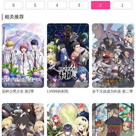
6
5
4
3
2
1
相关推荐
更新至7集
更新至7集
更新至5集
花样少男少女 第2季
LV999的村民
乡下大叔成为剑圣 第二季