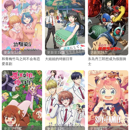
更新至12集
更新至12集
更新至24集
和青梅竹马之间不会有恋
大姐姐的绮丽日常
东岛丹三郎想成为假面骑
爱喜剧
士
更新至12集
更新至12集
更新至13集