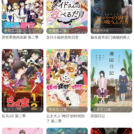
更新至11集
更新至12集
更新至6集
异世界悠闲农家 第二季
女仆小姐的贪吃日常
躲在超市后门抽烟的两人
更新至18集
更新至12集
更新至13集
乱马1/2 第二季
公主大人“拷问”的时间到
异国日记
了 第二季