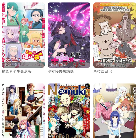
更新至5集
更新至5集
更新至42集
描绘直至生命尽头
少女怪兽焦糖味
考拉绘日记