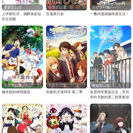
更新至12集
更新至12集
更新至11集
上伊那牡丹，酒醉身姿似
百鬼夜行抄
一叠间漫画咖啡屋生活！
百合花般
更新至12集
更新至12集
更新至12集
楠木邸的神明庭院
邻家的天使同学 第二季
灰原同学重返过去，开启
所向无敌的第二轮青春游
戏