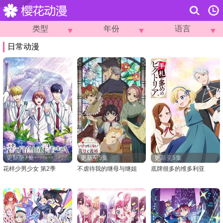
类型
年份
语言
▼
▼
▼
日常动漫
更新至7集
更新至5集
更新至5集
花样少男少女 第2季
不虐待我的继母与继姐
底牌很多的维多利亚